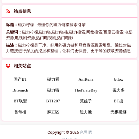
站点信息
标题：
磁力柠檬 - 最懂你的磁力链接搜索引擎
关键词：
磁力柠檬,磁力链,磁力链接,磁力搜索,网盘搜索,百度云搜索,电影
资源,电视剧资源,热门电视剧,热门电影
描述：
磁力柠檬是干净、好用的磁力链和网盘资源搜索引擎。通过对磁
力链接进行深度的挖掘和整理，让我们更快捷、更平等的获取资源信息
相关站点
国产BT
磁力看
AniRena
btfox
Bitsearch
磁力猪
ThePirateBay
磁力多
BT联盟
BT1207
菟丝子
BT搜
番号楼
麻豆区
磁力池
无极磁链
Copyright © 2026
色界吧