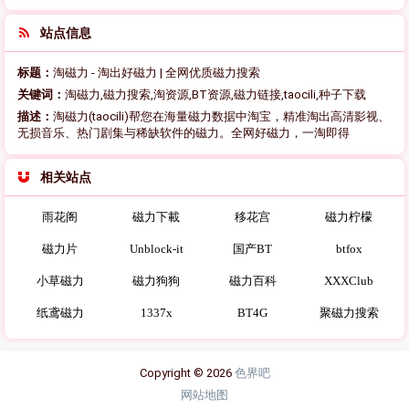
站点信息
标题：
淘磁力 - 淘出好磁力 | 全网优质磁力搜索
关键词：
淘磁力,磁力搜索,淘资源,BT资源,磁力链接,taocili,种子下载
描述：
淘磁力(taocili)帮您在海量磁力数据中淘宝，精准淘出高清影视、
无损音乐、热门剧集与稀缺软件的磁力。全网好磁力，一淘即得
相关站点
雨花阁
磁力下載
移花宫
磁力柠檬
磁力片
Unblock-it
国产BT
btfox
小草磁力
磁力狗狗
磁力百科
XXXClub
纸鸢磁力
1337x
BT4G
聚磁力搜索
Copyright © 2026
色界吧
网站地图