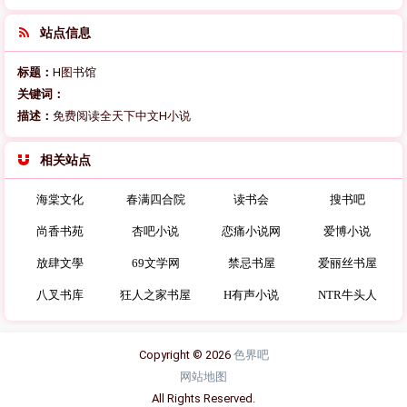
站点信息
标题：
H图书馆
关键词：
描述：
免费阅读全天下中文H小说
相关站点
海棠文化
春满四合院
读书会
搜书吧
尚香书苑
杏吧小说
恋痛小说网
爱博小说
放肆文學
69文学网
禁忌书屋
爱丽丝书屋
八叉书库
狂人之家书屋
H有声小说
NTR牛头人
Copyright © 2026
色界吧
网站地图
All Rights Reserved.